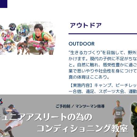
ン
アウトドア
OUTDOOR
“生きる力づくり”を目指して、野
かけます。現代の子供に不足がちな
と。自然に触れ、感受性豊かに過ご
業で思いやりや社会性を身につけてい
真の体育はここ
あり。
【実施内容】キャンプ、ビーチレッ
ー合宿、遠足、スポーツ大会、運動会