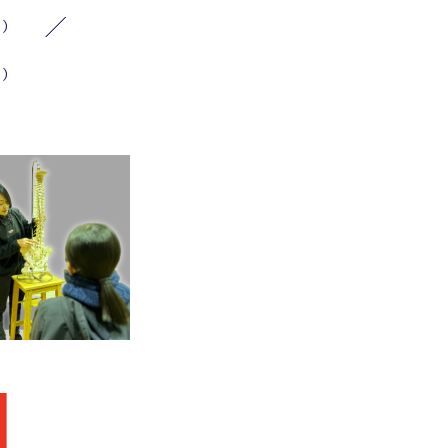
1）
1）