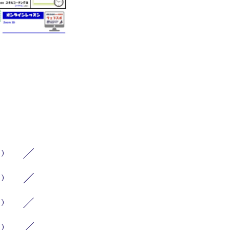
1）
1）
2）
1）