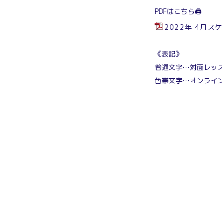
PDFはこちら🖨️
2022年 4月ス
《表記》
普通文字…対面レッ
色帯文字…オンライ