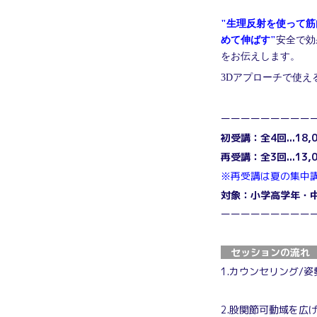
"生理反射を使って
めて伸ばす"
安全で効
をお伝えします。
3Dアプローチで使え
ーーーーーーーーー
初受講：全4回...18,
再受講：全3回...13,
※再受講は夏の集中
対象：小学高学年・
ーーーーーーーーー
セッションの流
1.カウンセリング/
2.股関節可動域を広