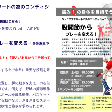
リートの為のコンディシ
印刷はこちら↓
を変える.pdf
(7.81MB)
レーを変える・
冬休み集中
る！」
「硬さがあるからこそ知って
をする上で非常に重要な役割を果
位置し、脚の動きを支え、力を伝
節です。
例えば、野球の捕球動作
はボールを蹴る動作、バスケット
する動作など、さまざまなスポー
柔軟性と強さが求められます。