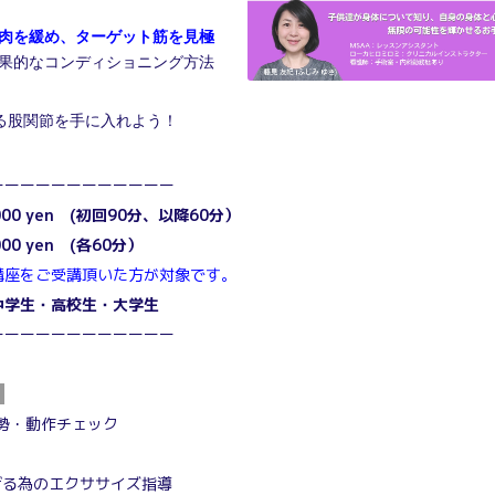
筋肉を緩め、ターゲット筋を見極
果的なコンディショニング方法
る股関節を手に入れよう！
ーーーーーーーーーーーー
000 yen (初回90分、以降60分）
000 yen (各60分）
講座をご受講頂いた方が対象です。
中学生・高校生・大学生
ーーーーーーーーーーーー
れ
姿勢・動作チェック
げる為のエクササイズ指導