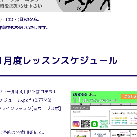
火)・(土)・(日)の夕方。
午前中もお受けいたします。
11月度レッスンスケジュール
ジュール印刷用PDFはコチラ↓
ケジュール.pdf
(0.77MB)
ラインレッスン[💻️ウェブスポ]
ご予約は公式LINEにて。