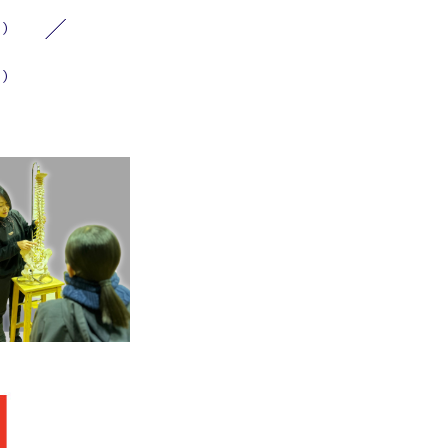
1）
1）