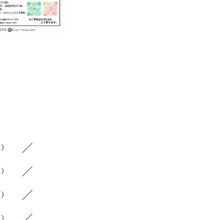
1）
1）
2）
1）